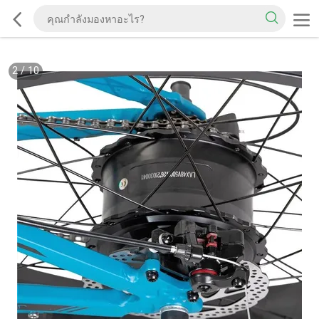
2
/
10