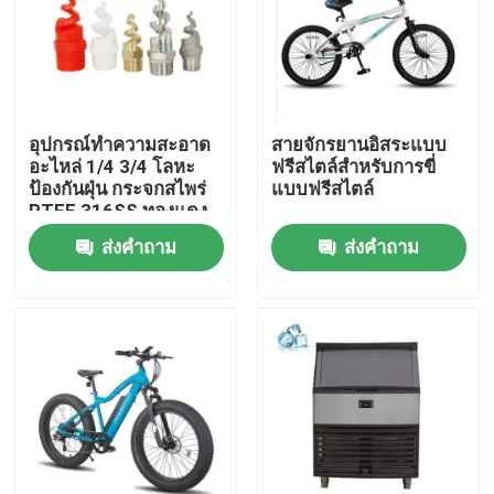
ทัวร์โรงงาน
การควบคุมคุณภาพ
อุปกรณ์ทําความสะอาด
สายจักรยานอิสระแบบ
อะไหล่ 1/4 3/4 โลหะ
ฟรีสไตล์สําหรับการขี่
ป้องกันฝุ่น กระจกสไพร่
แบบฟรีสไตล์
ติดต่อเรา
PTFE 316SS ทองแดง
Pigtail กระจกสไพร่
ส่งคำถาม
ส่งคำถาม
ข่าว
กรณี
เครื่องจักรเกษตร
เครื่องจักรกลโลจิสติกส์