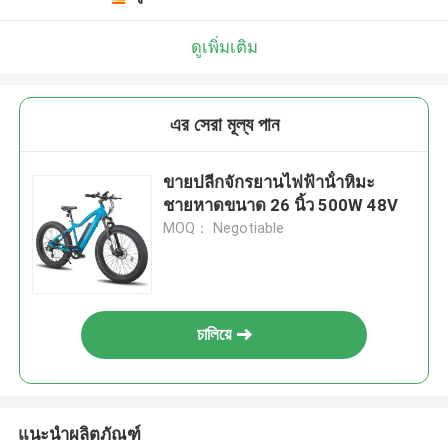
ดูเพิ่มเติม
এর সেরা মূল্য পান
ขายปลีกจักรยานไฟฟ้าน้ําหิมะ
ชายหาดขนาด 26 นิ้ว 500W 48V
MOQ： Negotiable
চালিয়ে
แนะนำผลิตภัณฑ์