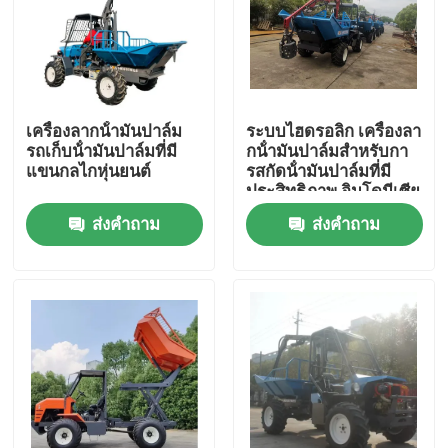
ทัวร์โรงงาน
การควบคุมคุณภาพ
เครื่องลากน้ํามันปาล์ม
ระบบไฮดรอลิก เครื่องลา
รถเก็บน้ํามันปาล์มที่มี
กน้ํามันปาล์มสําหรับกา
แขนกลไกหุ่นยนต์
รสกัดน้ํามันปาล์มที่มี
ติดต่อเรา
ประสิทธิภาพ อินโดนีเซีย
ส่งคำถาม
ส่งคำถาม
ข่าว
กรณี
เครื่องจักรเกษตร
เครื่องจักรกลโลจิสติกส์