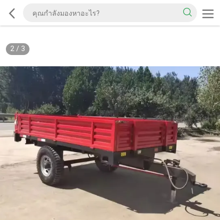
2
/
3