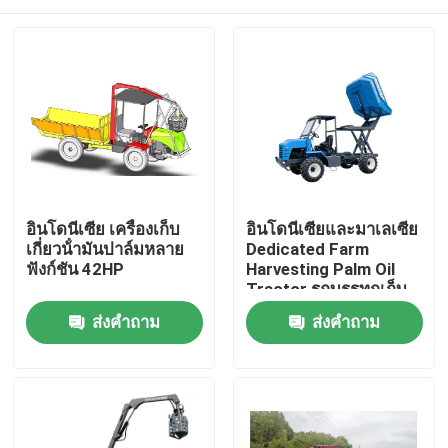
อินโดนีเซีย เครื่องเก็บ
อินโดนีเซียและมาเลเซีย
เกี่ยวน้ํามันปาล์มหลาย
Dedicated Farm
ฟังก์ชัน 42HP
Harvesting Palm Oil
Tractor รถบรรทุกเก็บ
เกี่ยวปาล์ม
หน้าแรก
ส่งคำถาม
ส่งคำถาม
สินค้า
เกี่ยวกับเรา