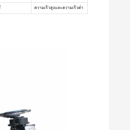
์
ความเร็วสูงและความเร็วต่ํา