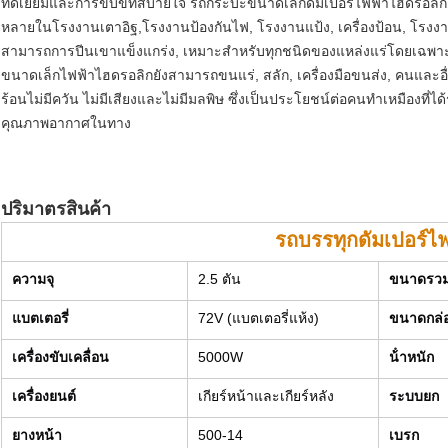
ที่ดีเยี่ยมและการขับขี่ที่สบายใจ รถกระบะขนาดเล็กดัมเปอร์ไฟฟ้าไฮดรอลิ
หลายในโรงงานเตาอิฐ,โรงงานป้องกันไฟ, โรงงานแป้ง, เครื่องป้อน, โรง
สามารถการปีนเขาแข็งแกร่ง, เหมาะสําหรับทุกชนิดของแหล่งแร่โดยเฉพาะ
ขนาดเล็กไฟฟ้าไฮดรอลิกยังสามารถขนแร่, สลัก, เครื่องมือขนส่ง, คนและอื่
ร้อนไม่มีควัน ไม่มีเสียงและไม่มีมลพิษ ซึ่งเป็นประโยชน์ต่อคนทําเหมือง
คุณภาพอากาศในทาง
ปริมาตรสินค้า
รถบรรทุกดัมเปอร์ไฟ
ความจุ
2.5 ตัน
ขนาดรว
แบตเตอรี่
72V (แบตเตอรี่แห้ง)
ขนาดกล่
เครื่องขับเคลื่อน
5000W
น้ําหนัก
เครื่องยนต์
เกียร์หน้าและเกียร์หลัง
ระบบยก
ยางหน้า
500-14
เบรก