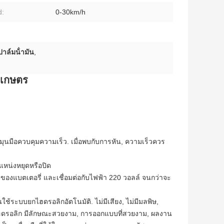
d:
0-30km/h
าล์มน้ํามัน
,
ารเกษตร
้วหมุนมือควบคุมความเร็ว. เมื่อพบกับการหัน, ความเร็วควร
แหน่งหยุดหรือปิด
าของแบตเตอรี่ และเชื่อมต่อกับไฟฟ้า 220 วอลล์ จนกว่าจะ
ช้ระบบยกไฮดรอลิกอัตโนมัติ. ไม่มีเสียง, ไม่มีมลพิษ,
ฮดรอลิก มีลักษณะสวยงาม, การออกแบบที่สวยงาม, ผลงาน