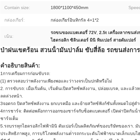
Contain size:
1800*1100*450mm
Spee
กล่องเกียร์:
กล่องเกียร์อินทิกรัล 4+1*2
รถขนของแบตเตอรี่ 72V
,
2.5t เครื่องลากขนส่งป
เน้น:
ไฮดรอลิก ซิลินเดอร์ มินิ ทิมเปอร์ สายดัมเปอร์
ป่าฝนเขตร้อน สวนน้ํามันปาล์ม ขับสี่ล้อ รถขนส่งก
คําอธิบายสินค้า:
1การเตรียมการก่อนขับรถ:
(1) ตรวจสอบว่าพลังงานเพียงพอและว่าวงจรเป็นปกติหรือไม่
2. การขับรถ: เมื่อเริ่มต้น, เริ่มต้นเปิดสวิทช์พลังงาน, ปล่อยเบรค, และแล
ลดล่วงหน้า.
3จอดรถ ปิดสวิทช์พลังงาน ยกเบรคมือ และย้ายสวิทช์ฟังก์ชันทั้งหมดไปสู่ตํา
4การชาร์จ: ติดต่อพล๊อกการออกของชาร์จกับซ็อตแบตเตอรี่ เปิดฝาปิดกันน้ํ
ชาร์จเต็ม
5.รถบรรทุกไฮดรอลิกไฟฟ้ามินิ ดัมเปอร์เป็นผลิตภัณฑ์ของบริษัทของเรา. มันใ
ประสิทธิภาพสูง, การบริโภคพลังงานต่ํารถกระบะดันไฟฟ้าขนาดเล็กแบบไ