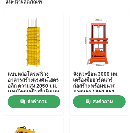
แนะนำผลิตภัณฑ์
แบบหล่อโครงสร้าง
จังหวะป้อน 3000 มม.
อาคารสร้างแรงดันไฮดร
เครื่องมือฮาร์ดแวร์
อลิก ความสูง 2050 มม.
ก่อสร้าง พร้อมขนาด
มอบโครงสร้างที่แข็งแรง
ภายนอก 1860 860
หน้าแรก
และโซลูชันการประกอบ
1100 มม. เหมาะสำหรับ
ส่งคำถาม
ส่งคำถาม
หน้างาน
โครงการก่อสร้างสำหรับ
งานหนัก
สินค้า
เกี่ยวกับเรา