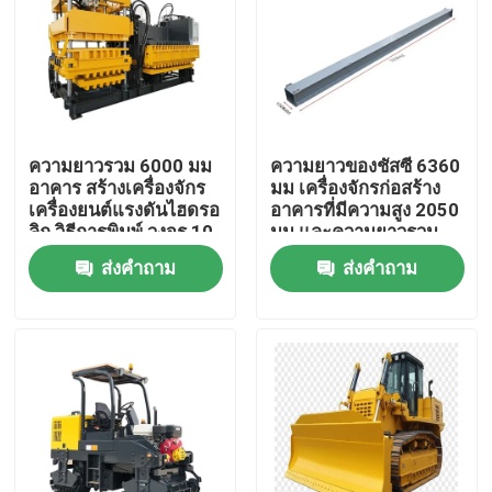
ทัวร์โรงงาน
การควบคุมคุณภาพ
ความยาวรวม 6000 มม
ความยาวของชัสซี 6360
อาคาร สร้างเครื่องจักร
มม เครื่องจักรก่อสร้าง
ติดต่อเรา
เครื่องยนต์แรงดันไฮดรอ
อาคารที่มีความสูง 2050
ลิก วิธีการพิมพ์ วงจร 10-
มม และความยาวรวม
12s อุปกรณ์หนัก
6000 มม สําหรับความ
ส่งคำถาม
ส่งคำถาม
ข่าว
ทนทาน
กรณี
เครื่องจักรเกษตร
เครื่องจักรกลโลจิสติกส์