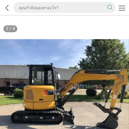
2
/
4