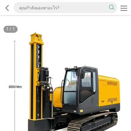
1
/
1