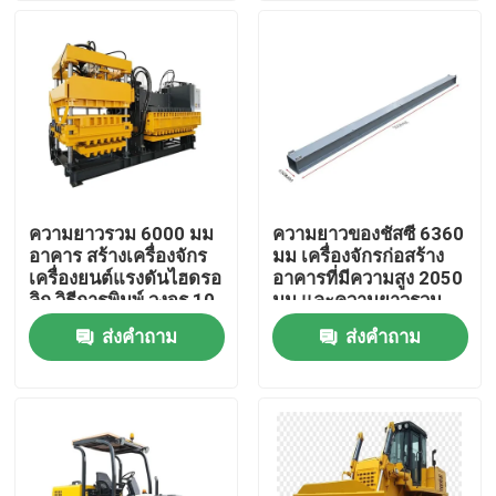
ทัวร์โรงงาน
การควบคุมคุณภาพ
ติดต่อเรา
ความยาวรวม 6000 มม
ความยาวของชัสซี 6360
อาคาร สร้างเครื่องจักร
มม เครื่องจักรก่อสร้าง
ข่าว
เครื่องยนต์แรงดันไฮดรอ
อาคารที่มีความสูง 2050
ลิก วิธีการพิมพ์ วงจร 10-
มม และความยาวรวม
12s อุปกรณ์หนัก
6000 มม สําหรับความ
ส่งคำถาม
ส่งคำถาม
กรณี
ทนทาน
เครื่องจักรเกษตร
เครื่องจักรกลโลจิสติกส์