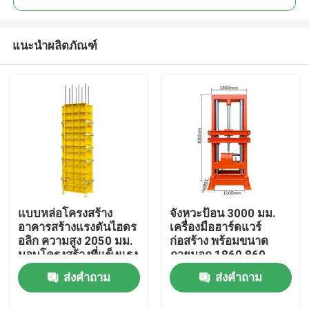
แนะนำผลิตภัณฑ์
แบบหล่อโครงสร้าง
จังหวะป้อน 3000 มม.
หน้าแรก
อาคารสร้างแรงดันไฮดร
เครื่องมือฮาร์ดแวร์
อลิก ความสูง 2050 มม.
ก่อสร้าง พร้อมขนาด
มอบโครงสร้างที่แข็งแรง
ภายนอก 1860 860
สินค้า
และโซลูชันการประกอบ
1100 มม. เหมาะสำหรับ
ส่งคำถาม
ส่งคำถาม
หน้างาน
โครงการก่อสร้างสำหรับ
งานหนัก
เกี่ยวกับเรา