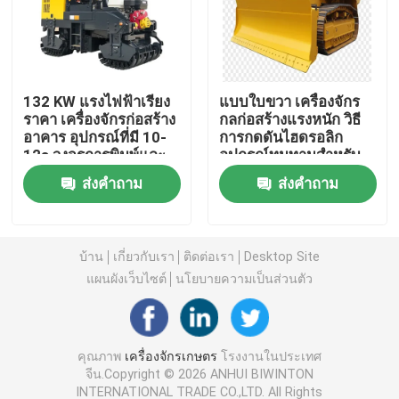
เครื่องทําความสะอาด
132 KW แรงไฟฟ้าเรียง
แบบใบขวา เครื่องจักร
เครื่องบรรจุภัณฑ์อุตสาหกรรม
ราคา เครื่องจักรก่อสร้าง
กลก่อสร้างแรงหนัก วิธี
อาคาร อุปกรณ์ที่มี 10-
การกดดันไฮดรอลิก
12s วงจรการพิมพ์และ
อุปกรณ์ทนทานสําหรับ
เครื่องจักรก่อสร้างอาคาร
1000 มม ความกว้าง
โครงการขนาดใหญ่
ส่งคำถาม
ส่งคำถาม
milling รับประกันการทํา
งาน
ผลิตภัณฑ์ความปลอดภัยทางถนน
บ้าน
เกี่ยวกับเรา
ติดต่อเรา
Desktop Site
อุปกรณ์กู้ภัยฉุกเฉิน
แผนผังเว็บไซต์
นโยบายความเป็นส่วนตัว
มอเตอร์ไฟฟ้าอุตสาหกรรม
คุณภาพ
เครื่องจักรเกษตร
โรงงานในประเทศ
จีน.Copyright © 2026 ANHUI BIWINTON
ตลับลูกปืนเม็ดกลม
INTERNATIONAL TRADE CO.,LTD. All Rights